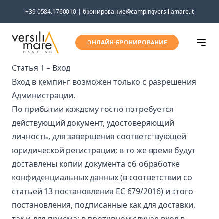
Перейти к содержимому
+39 0584.1760010 | бронирование@campingversiliamare.it
ОНЛАЙН-БРОНИРОВАНИЕ
Статья 1 – Вход
Вход в кемпинг возможен только с разрешения
Администрации.
По прибытии каждому гостю потребуется
действующий документ, удостоверяющий
личность, для завершения соответствующей
юридической регистрации; в то же время будут
доставлены копии документа об обработке
конфиденциальных данных (в соответствии со
статьей 13 постановления ЕС 679/2016) и этого
постановления, подписанные как для доставки,
так и для приема; в противном случае вход в