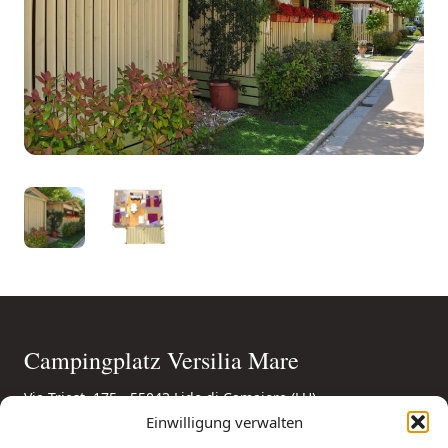
Campingplatz Versilia Mare
Via Triest, 175 - 55043 Lido di Camaiore (LU)
Festnetz: +39 0584 176 0010
Einwilligung verwalten
Mobil: +39 346 85 56 694
(auch WhatsApp)